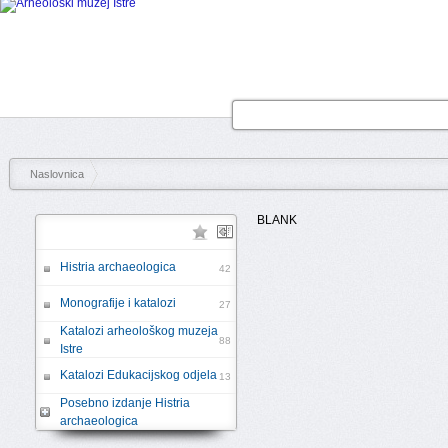
Naslovnica
BLANK
Histria archaeologica
42
Monografije i katalozi
27
Katalozi arheološkog muzeja
88
Istre
Katalozi Edukacijskog odjela
13
Posebno izdanje Histria
archaeologica