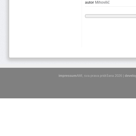
autor
Mihovilić
impressum
AMI, sva prava pridržana 2026 |
develo